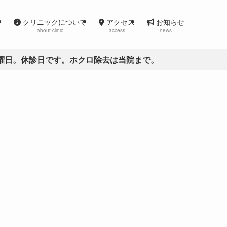
て
クリニックについて
アクセス
お知らせ
about clinic
access
news
。休診日です。ホクロ除去は当院まで。