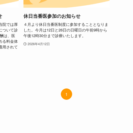
せ
休日当番医参加のお知らせ
当院では厚
４月より休日当番医制度に参加することとなりま
について診
した。今月は12日と26日の日曜日の午前9時から
報酬は、医
午後12時30分まで診療いたします。
める料金体
2026年4月12日
適用されて
1