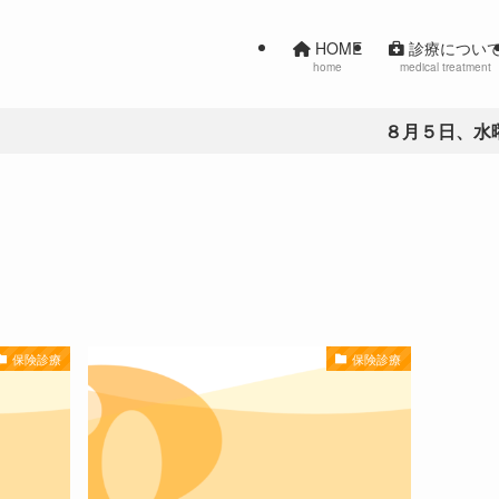
HOME
診療につい
home
medical treatment
８月５日、水曜日
保険診療
保険診療